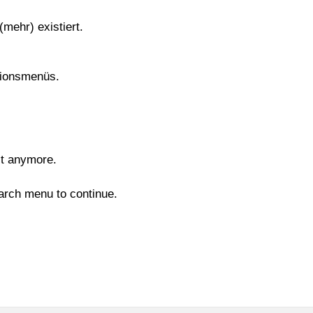
(mehr) existiert.
tionsmenüs.
st anymore.
arch menu to continue.